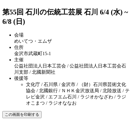
第55回 石川の伝統工芸展
石川
6
/
4
(水)
~
6
/
8
(日)
会場
めいてつ・エムザ
住所
金沢市武蔵町15-1
主催
公益社団法人日本工芸会 / 公益社団法人日本工芸会石
川支部 / 北國新聞社
後援等
文化庁 / 石川県 / 金沢市 / （財）石川県芸術文化
協会 / 北國銀行 / ＮＨＫ金沢放送局 / 北陸放送 / テ
レビ金沢 / エフエム石川 / ラジオかなざわ / ラジ
オこまつ / ラジオななお
この画面を印刷する