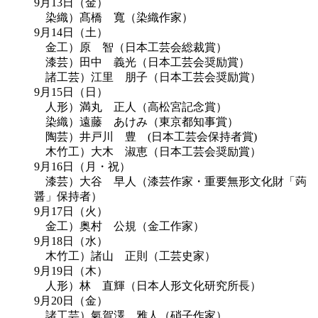
9月13日（金）
染織）髙橋 寬（染織作家）
9月14日（土）
金工）原 智（日本工芸会総裁賞）
漆芸）田中 義光（日本工芸会奨励賞）
諸工芸）江里 朋子（日本工芸会奨励賞）
9月15日（日）
人形）満丸 正人（高松宮記念賞）
染織）遠藤 あけみ（東京都知事賞）
陶芸）井戸川 豊 (日本工芸会保持者賞)
木竹工）大木 淑恵（日本工芸会奨励賞）
9月16日（月・祝）
漆芸）大谷 早人（漆芸作家・重要無形文化財「蒟
醤」保持者）
9月17日（火）
金工）奥村 公規（金工作家）
9月18日（水）
木竹工）諸山 正則（工芸史家）
9月19日（木）
人形）林 直輝（日本人形文化研究所長）
9月20日（金）
諸工芸）氣賀澤 雅人（硝子作家）