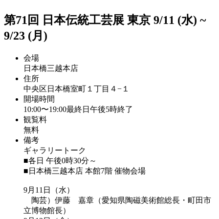
第71回 日本伝統工芸展
東京
9
/
11
(水)
~
9
/
23
(月)
会場
日本橋三越本店
住所
中央区日本橋室町１丁目４−１
開場時間
10:00〜19:00
最終日午後5時終了
観覧料
無料
備考
ギャラリートーク
■各日 午後0時30分～
■日本橋三越本店 本館7階 催物会場
9月11日（水）
陶芸）伊藤 嘉章（愛知県陶磁美術館総長・町田市
立博物館長）