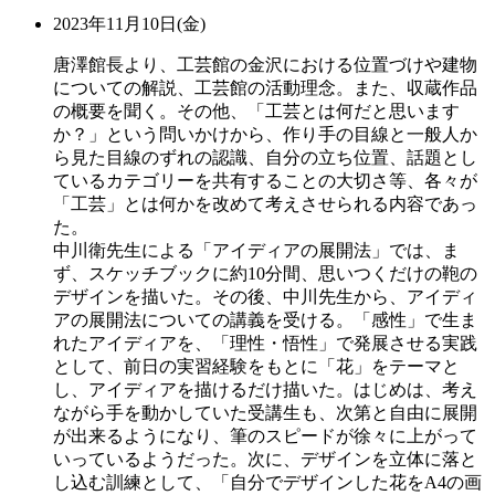
2023年11月10日(金)
唐澤館長より、工芸館の金沢における位置づけや建物
についての解説、工芸館の活動理念。また、収蔵作品
の概要を聞く。その他、「工芸とは何だと思います
か？」という問いかけから、作り手の目線と一般人か
ら見た目線のずれの認識、自分の立ち位置、話題とし
ているカテゴリーを共有することの大切さ等、各々が
「工芸」とは何かを改めて考えさせられる内容であっ
た。
中川衛先生による「アイディアの展開法」では、ま
ず、スケッチブックに約10分間、思いつくだけの鞄の
デザインを描いた。その後、中川先生から、アイディ
アの展開法についての講義を受ける。「感性」で生ま
れたアイディアを、「理性・悟性」で発展させる実践
として、前日の実習経験をもとに「花」をテーマと
し、アイディアを描けるだけ描いた。はじめは、考え
ながら手を動かしていた受講生も、次第と自由に展開
が出来るようになり、筆のスピードが徐々に上がって
いっているようだった。次に、デザインを立体に落と
し込む訓練として、「自分でデザインした花をA4の画