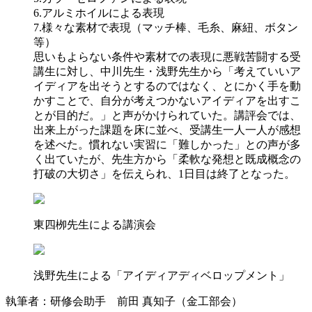
6.アルミホイルによる表現
7.様々な素材で表現（マッチ棒、毛糸、麻紐、ボタン
等）
思いもよらない条件や素材での表現に悪戦苦闘する受
講生に対し、中川先生・浅野先生から「考えていいア
イディアを出そうとするのではなく、とにかく手を動
かすことで、自分が考えつかないアイディアを出すこ
とが目的だ。」と声がかけられていた。講評会では、
出来上がった課題を床に並べ、受講生一人一人が感想
を述べた。慣れない実習に「難しかった」との声が多
く出ていたが、先生方から「柔軟な発想と既成概念の
打破の大切さ」を伝えられ、1日目は終了となった。
東四栁先生による講演会
浅野先生による「アイディアディベロップメント」
執筆者：研修会助手 前田 真知子
（金工部会）