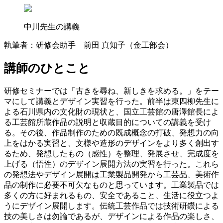
中川先生の講義
執筆者：研修会助手 前田 真知子
（金工部会）
講師のひとこと
研修セミナーでは「古きを尋ね、新しきを求める。」をテー
マにして講義とデザイン実習を行った。前半は東四柳先生に
よる石川県内の文化財の現状と、国立工芸館の唐澤館長によ
る工芸館所蔵作品の説明と収蔵目的についての講義を受け
る。その後、作品制作のための既成概念の打破、発想力の向
上をはかる実習と、文様や造形のデザインをより多く創出す
るため、発想したもの（感性）を整理、発展させ、完成度を
上げる（悟性）のデザイン展開方法の実習を行った。これら
の発想法やデザイン展開は工業製品開発から工芸品、美術作
品の制作に必要不可欠なものと思っています。工業製品では
多くの方に好まれるもの、安全であること、生活に役立つよ
うにデザイン展開します。伝統工芸作品では技術研鑽による
技の美しさは勿論であるが、デザインによる作品の楽しさ、