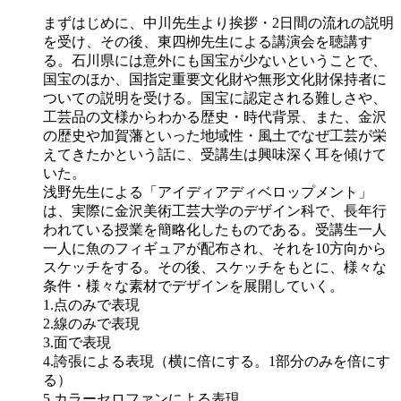
まずはじめに、中川先生より挨拶・2日間の流れの説明
を受け、その後、東四栁先生による講演会を聴講す
る。石川県には意外にも国宝が少ないということで、
国宝のほか、国指定重要文化財や無形文化財保持者に
ついての説明を受ける。国宝に認定される難しさや、
工芸品の文様からわかる歴史・時代背景、また、金沢
の歴史や加賀藩といった地域性・風土でなぜ工芸が栄
えてきたかという話に、受講生は興味深く耳を傾けて
いた。
浅野先生による「アイディアディベロップメント」
は、実際に金沢美術工芸大学のデザイン科で、長年行
われている授業を簡略化したものである。受講生一人
一人に魚のフィギュアが配布され、それを10方向から
スケッチをする。その後、スケッチをもとに、様々な
条件・様々な素材でデザインを展開していく。
1.点のみで表現
2.線のみで表現
3.面で表現
4.誇張による表現（横に倍にする。1部分のみを倍にす
る）
5.カラーセロファンによる表現