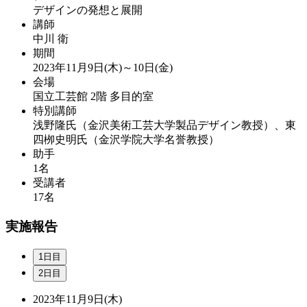
デザインの発想と展開
講師
中川 衛
期間
2023年11月9日(木)～10日(金)
会場
国立工芸館 2階 多目的室
特別講師
浅野隆氏（金沢美術工芸大学製品デザイン教授）、東
四栁史明氏（金沢学院大学名誉教授）
助手
1名
受講者
17名
実施報告
1日目
2日目
2023年11月9日(木)