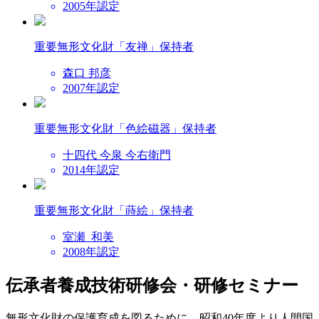
2005年認定
重要無形文化財
「友禅」保持者
森口 邦彦
2007年認定
重要無形文化財
「色絵磁器」保持者
十四代 今泉 今右衛門
2014年認定
重要無形文化財
「蒔絵」保持者
室瀬 和美
2008年認定
伝承者養成
技術研修会・研修セミナー
無形文化財の保護育成を図るために、昭和40年度より人間国