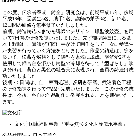
この度、伝承者養成「鋳金」研究会は、前期平成15年、後期
平成16年、受講生8名、助手2名、講師の弟子3名、計13名、
12日間の研修を無事修了いたしました。
前期、鋳造鋳込みまでを講師のデザイン「蠟型波紋壺」を用
いて7日間の研修指導いたしました。先ず蠟型鋳造による基
本工程順に、講師が実際に手がけて制作をして、次に受講生
が実習を行っていく方法をとりました。作品の鋳造は、窯を
築いて、松薪を燃料として鋳型を素焼に焼成、溶解炉2基を
使用して銅合金を溶かし鋳型の冷却を待って「型ばらし」吹
き分けは、黄色と黒色の融合美に表現され、全員の鋳造は成
功いたしました。
後期・5日間は、仕上表面処理、炭研ぎ研磨、煮込着色工程
の研修指導を行って作品は完成いたしました。この研修の成
果は、今後、各自の作品制作に発展されることを期待いたし
ます。
文化庁国庫補助事業
「重要無形文化財等伝承事業」
公益社団法人 日本工芸会