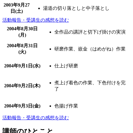
2003年
9月27
湯道の切り落としと中子落とし
日(土)
活動報告・受講生の感想を読む
2004年
8月30日
全作品の講評と切下げ掛けの実演
(月)
2004年
8月31日
研磨作業、嵌金（はめがね）作業
(火)
2004年
9月1日(水)
仕上げ研磨
煮上げ着色の作業、下色付けを完
2004年
9月2日(木)
了
2004年
9月3日(金)
色揚げ作業
活動報告・受講生の感想を読む
講師のひとこと