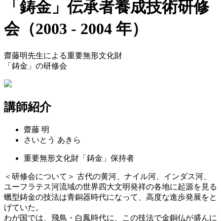
「鋳金」伝承者養成技術研修
会
（2003 - 2004 年）
齋藤明先生による重要無形文化財
「鋳金」の研修会
講師紹介
齋藤 明
さいとう あきら
重要無形文化財「鋳金」
保持者
＜研修会について＞
古代の黄河、ナイル河、インダス河、
ユーフラテス河流域の世界四大文明発祥の各地に起源を見る
蠟型鋳金の技法は青銅器時代になって、高度な進歩発展をと
げていた。
わが国では、飛鳥・白鳳時代に、この技法で金銅仏が盛んに