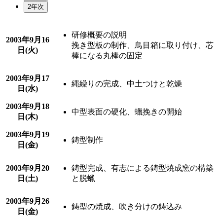
2年次
研修概要の説明
2003年
9月16
挽き型板の制作、鳥目箱に取り付け、芯
日(火)
棒になる丸棒の固定
2003年
9月17
縄繰りの完成、中土つけと乾燥
日(水)
2003年
9月18
中型表面の硬化、蠟挽きの開始
日(木)
2003年
9月19
鋳型制作
日(金)
2003年
9月20
鋳型完成、有志による鋳型焼成窯の構築
日(土)
と脱蠟
2003年
9月26
鋳型の焼成、吹き分けの鋳込み
日(金)