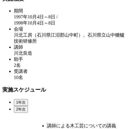
期間
1997年10月4日～8日 /
1998年10月4日～8日
会場
川北工房（石川県江沼郡山中町）、石川県立山中轆轤
技術研修所
講師
川北良造
助手
2名
受講者
10名
実施スケジュール
1年次
2年次
講師による木工芸についての講義