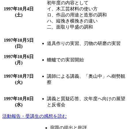
初年度の内容として
1997年
10月4日
イ、木工芸材料の使い方
(土)
ロ、作品の用途と造形の調和
ハ、縦挽き横挽きの違い
二、面取り甲盛の調和
1997年
10月5日
道具作りの実習、刃物の研磨の実習
(日)
1997年
10月6日
轆轤での実習開始
(月)
1997年
10月7日
講師による講義、「奥山中」へ樹勢観
(火)
察
1997年
10月8日
講義と質疑応答、次年度へ向けの展望
(水)
と反省会
活動報告・受講生の感想を読む
宿題の提出と批評