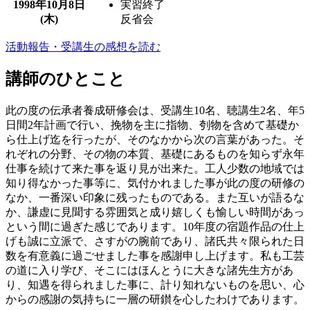
1998年
10月8日
実習終了
(木)
反省会
活動報告・受講生の感想を読む
講師のひとこと
此の度の伝承者養成研修会は、受講生10名、聴講生2名、年5
日間2年計画で行い、挽物を主に指物、刳物を含めて基礎か
ら仕上げ迄を行ったが、そのなかから次の言葉があった。そ
れぞれの分野、その物の本質、基礎にあるものを知らず永年
仕事を続けて来た事を返り見が出来た。工人少数の地域では
知り得なかった事等に、気付かれました事が此の度の研修の
なか、一番深い印象に残ったものである。また互いが語るな
か、謙虚に見聞する雰囲気と成り嬉しくも愉しい時間があっ
という間に過ぎた感じであります。10年度の宿題作品の仕上
げも誠に立派で、さすがの腕前であり、諸氏共々限られた日
数を有意義に過ごせました事を感謝申し上げます。私も工芸
の道に入り学び、そこにはほんとうに大きな諸先生方があ
り、知遇を得られました事に、計り知れないものを思い、心
からの感謝の気持ちに一層の研鑚を心したわけであります。