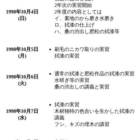
2年次の実習開始
1998年
10月4日
2年度の内容としては
(日)
イ、素地のから磨き水磨き
ロ、拭漆の仕上げ
ハ、桑の渋出し肥松の拭漆等
1998年
10月5日
刷毛のニカワ取りの実習
(月)
拭漆の実習
通常の拭漆と肥松作品の拭漆の実習
1998年
10月6日
水研ぎ等の実習
(火)
桑の渋出しの講義と実習
拭漆の実習
1998年
10月7日
木材独特の色合いを生かした拭漆の
(水)
講義
フシ、キズの埋木の講習