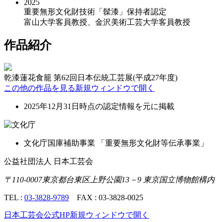
2025
重要無形文化財技術「髹漆」保持者認定
富山大学客員教授、金沢美術工芸大学客員教授
作品紹介
乾漆蓮花食籠
第62回日本伝統工芸展(平成27年度)
この他の作品を見る
新規ウィンドウで開く
2025年12月31日時点の認定情報を元に掲載
文化庁国庫補助事業
「重要無形文化財等伝承事業」
公益社団法人 日本工芸会
〒110-0007
東京都台東区上野公園13－9 東京国立博物館構内
TEL :
03-3828-9789
FAX : 03-3828-0025
日本工芸会公式HP
新規ウィンドウで開く