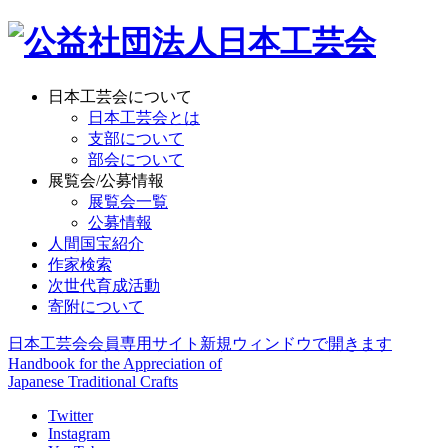
日本工芸会について
日本工芸会とは
支部について
部会について
展覧会/公募情報
展覧会一覧
公募情報
人間国宝紹介
作家検索
次世代育成活動
寄附について
日本工芸会会員専用サイト
新規ウィンドウで開きます
Handbook for the Appreciation of
Japanese Traditional Crafts
Twitter
Instagram