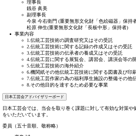
理事長
銭谷 眞美
副理事長
今泉 今右衛門
(重要無形文化財「色絵磁器」保持者
松原 伸生
(重要無形文化財「長板中形」保持者)
事業内容
1.
伝統工芸技術の調査研究又はその受託
2.
伝統工芸技術に関する記録の作成又はその受託
3.
伝統工芸技術の伝承者の養成又はその受託
4.
伝統工芸に関する展覧会、講習会、講演会等の
5.
伝統工芸技術の海外紹介
6.
機関紙その他伝統工芸技術に関する図書及び印
7.
伝統工芸作家の為の福利厚生施設の整備その他
8.
その他目的を達するため必要な事業
日本工芸会アドバイザリーボード
日本工芸会では、当会を取り巻く課題に対して有効な対策や
をいただいています。
委員（五十音順、敬称略）