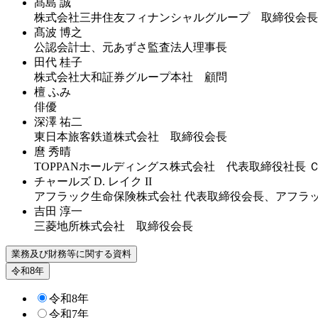
髙島 誠
株式会社三井住友フィナンシャルグループ 取締役会長
髙波 博之
公認会計士、
元あずさ監査法人理事長
田代 桂子
株式会社大和証券グループ本社 顧問
檀 ふみ
俳優
深澤 祐二
東日本旅客鉄道株式会社 取締役会長
麿 秀晴
TOPPANホールディングス株式会社 代表取締役社長 
チャールズ D. レイク II
アフラック生命保険株式会社 代表取締役会長、
アフラ
吉田 淳一
三菱地所株式会社 取締役会長
業務及び財務等に関する資料
令和8年
令和8年
令和7年