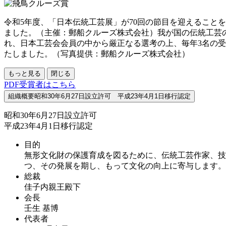
令和5年度、「日本伝統工芸展」が70回の節目を迎えること
ました。（主催：郵船クルーズ株式会社）我が国の伝統工芸
れ、日本工芸会会員の中から厳正なる選考の上、毎年3名の
たしました。（写真提供：郵船クルーズ株式会社）
もっと見る
閉じる
PDF
受賞者はこちら
組織概要
昭和30年6月27日設立許可 平成23年4月1日移行認定
昭和30年6月27日設立許可
平成23年4月1日移行認定
目的
無形文化財の保護育成を図るために、伝統工芸作家、技
つ、その発展を期し、もって文化の向上に寄与します。
総裁
佳子内親王殿下
会長
壬生 基博
代表者