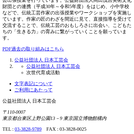
芸出張授業を行っています。公益財団法人岡田茂吉美術文化
財団との連携（平成30年～令和5年度）をはじめ、小中学校
などで、伝統工芸作家の出張授業やワークショップを実施し
ています。作家の匠のわざを間近に見て、直接指導を受けて
交流することで、伝統工芸のおもしろさに出会い、こどもた
ちの「生きる力」の育みに繋がっていくことを願っていま
す。
PDF
過去の取り組みはこちら
公益社団法人 日本工芸会
公益社団法人 日本工芸会
次世代育成活動
文字表記について
ご利用にあたって
公益社団法人
日本工芸会
〒110-0007
東京都台東区上野公園13－9 東京国立博物館構内
TEL :
03-3828-9789
FAX : 03-3828-0025