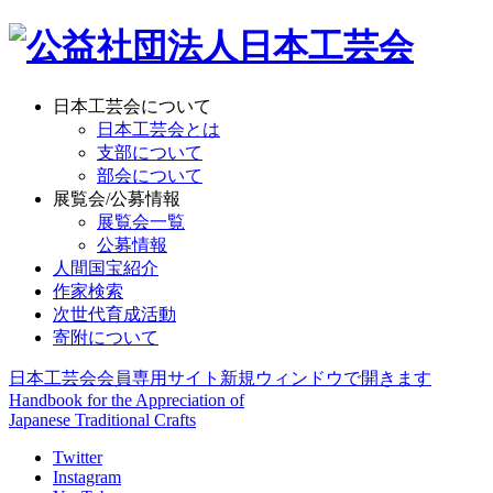
日本工芸会について
日本工芸会とは
支部について
部会について
展覧会/公募情報
展覧会一覧
公募情報
人間国宝紹介
作家検索
次世代育成活動
寄附について
日本工芸会会員専用サイト
新規ウィンドウで開きます
Handbook for the Appreciation of
Japanese Traditional Crafts
Twitter
Instagram