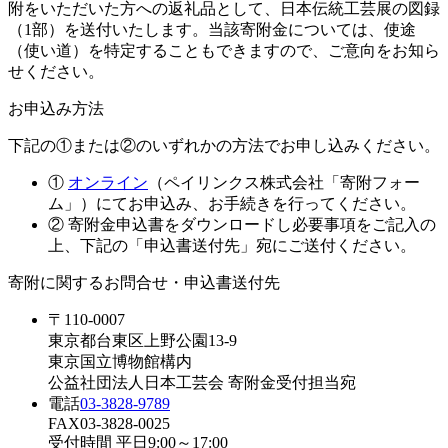
附をいただいた方への返礼品として、日本伝統工芸展の図録
（1部）を送付いたします。当該寄附金については、使途
（使い道）を特定することもできますので、ご意向をお知ら
せください。
お申込み方法
下記の①または②のいずれかの方法でお申し込みください。
①
オンライン
（ペイリンクス株式会社「寄附フォー
ム」）にてお申込み、お手続きを行ってください。
② 寄附金申込書をダウンロードし必要事項をご記入の
上、下記の「申込書送付先」宛にご送付ください。
寄附に関するお問合せ・申込書送付先
〒110-0007
東京都台東区上野公園13-9
東京国立博物館構内
公益社団法人日本工芸会 寄附金受付担当宛
電話
03-3828-9789
FAX
03-3828-0025
受付時間 平日9:00～17:00