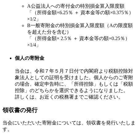
A
公益法人への寄付金の特別損金算入限度額
「（所得金額×6.25％ ＋ 資本金等の額×0.375％）
×1/2」
B
一般寄附金の特別損金算入限度額（Aの限度額
を超えた分を含む）
「（所得金額× 2.5％ ＋ 資本金等の額×0.25％）
×1/4」
個人の寄附金
当会は、令和７年５月７日付で内閣府より税額控除対
象法人としての証明を受けました。個人からのご寄附
の場合、確定申告時に、「所得控除」もしくは「税額
控除」のどちらかを選択できるようになりました。
詳しくは、お近くの税務署までご確認ください。
領収書の発行
当会にいただいた寄附金については、領収書を発行いたしま
す。