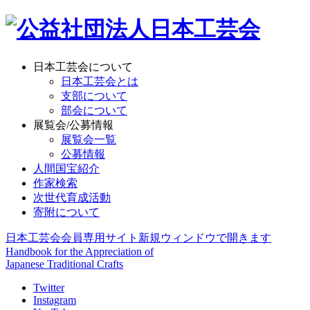
日本工芸会について
日本工芸会とは
支部について
部会について
展覧会/公募情報
展覧会一覧
公募情報
人間国宝紹介
作家検索
次世代育成活動
寄附について
日本工芸会会員専用サイト
新規ウィンドウで開きます
Handbook for the Appreciation of
Japanese Traditional Crafts
Twitter
Instagram