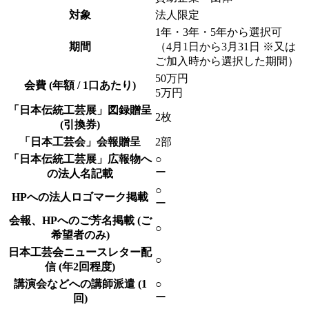
対象
法人限定
1年・3年・5年から選択可
期間
（4月1日から3月31日 ※又は
ご加入時から選択した期間）
50万円
会費
(年額 / 1口あたり)
5万円
「日本伝統工芸展」図録贈呈
2枚
(引換券)
「日本工芸会」会報贈呈
2部
「日本伝統工芸展」広報物へ
○
ー
の法人名記載
○
HPへの法人ロゴマーク掲載
ー
会報、HPへのご芳名掲載
(ご
○
希望者のみ)
日本工芸会ニュースレター配
○
信
(年2回程度)
講演会などへの講師派遣
(1
○
ー
回)