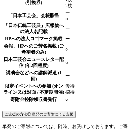
(引換券)
2枚
ー
「日本工芸会」会報贈呈
○
「日本伝統工芸展」広報物へ
ー
の法人名記載
HPへの法人ロゴマーク掲載
ー
会報、HPへのご芳名掲載
(ご
○
希望者のみ)
日本工芸会ニュースレター配
○
信
(年2回程度)
講演会などへの講師派遣
(1
ー
回)
限定イベントへの参加
(オン
優待
ライン又は対面 / 不定期開催)
招待
寄附金控除領収書発行
○
ご支援の方法②
単発のご寄附による支援
単発のご寄附については、随時、お受けしております。ご寄