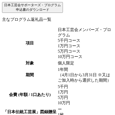
日本工芸会サポーターズ・プログラム
申込書のダウンロード
主なプログラム返礼品一覧
日本工芸会メンバーズ・プロ
グラム
5千円
コース
項目
1万円
コース
5万円
コース
10万円
コース
対象
個人限定
1年間
期間
（4月1日から3月31日 ※又は
ご加入時から選択した期間）
5千円
1万円
会費
(年額 / 1口あたり)
5万円
10万円
ー
「日本伝統工芸展」図録贈呈
1枚