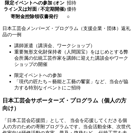
限定イベントへの参加
(オン
招待
ライン又は対面 / 不定期開催)
優待
寄附金控除領収書発行
○
日本工芸会メンバーズ・プログラム（支援企業・団体）返礼
品の一例
講師派遣（講演会、ワークショップ）
重要無形文化財保持者（人間国宝）をはじめとする弊
会所属の伝統工芸作家を講師に迎えた講談会やワーク
ショップの開催
限定イベントへの参加
「現代の匠たち～藝能と工藝の饗宴」など、当会が協
力する特別なイベントにご招待
日本工芸会サポーターズ・プログラム（個人の方
向け）
「日本工芸会応援団」として、 当会を応援してくださる個
人の方のための寄附プログラムです。当会活動全体、次世代
作家向け研修活動の充実、普及・啓発など、 伝統工芸を未