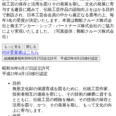
統工芸の保存と活用を図りその発展を期し、文化の発展に寄
与する趣旨に鑑みて、伝統工芸作品の認知向上をはかる目的
で創設され、日本工芸会会員の中から厳正なる選考の上、毎
年3名の受賞が決定いたします。本賞は郵船クルーズ株式会
社と株主アンカー・シップ・パートナーズ株式会社のご協力
により実現いたしました。（写真提供：郵船クルーズ株式会
社）
もっと見る
閉じる
PDF
受賞者はこちら
組織概要
昭和30年6月27日設立許可 平成23年4月1日移行認定
昭和30年6月27日設立許可
平成23年4月1日移行認定
目的
無形文化財の保護育成を図るために、伝統工芸作家、
技術者相互の連絡を密にし、その技術の練磨に資する
とともに、伝統工芸の精髄を極め、その技術の保存と
活用を図り、かつ、その発展を期し、もって文化の向
上に寄与します。
総裁