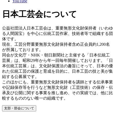
YouTube
日本工芸会について
公益社団法人日本工芸会は、重要無形文化財保持者（いわゆ
る人間国宝）を中心に伝統工芸作家、技術者等で組織する団
体です。
現在、工芸分野重要無形文化財保持者含め正会員約1,200名
が所属しております。
同会が文化庁・NHK・朝日新聞社と主催する「日本伝統工
芸展」は、昭和29年から年一回毎年開催しております。「日
本伝統工芸展」は、文化財保護法の趣旨にそって、日本の優
れた伝統工芸の保護と育成を目的に、日本工芸の技と美が集
結する公募展です。
このほかにも、重要無形文化財保持者を講師とする伝承事業
や記録保存等を行うなど無形文化財（工芸技術）の保存・伝
承及び公開に関する事業を推し進め、その実績では、他に比
較するもののない唯一の組織です。
支部・部会について