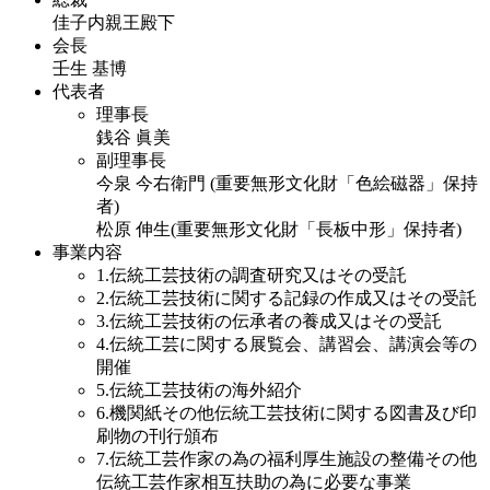
佳子内親王殿下
会長
壬生 基博
代表者
理事長
銭谷 眞美
副理事長
今泉 今右衛門
(重要無形文化財「色絵磁器」保持
者)
松原 伸生
(重要無形文化財「長板中形」保持者)
事業内容
1.
伝統工芸技術の調査研究又はその受託
2.
伝統工芸技術に関する記録の作成又はその受託
3.
伝統工芸技術の伝承者の養成又はその受託
4.
伝統工芸に関する展覧会、講習会、講演会等の
開催
5.
伝統工芸技術の海外紹介
6.
機関紙その他伝統工芸技術に関する図書及び印
刷物の刊行頒布
7.
伝統工芸作家の為の福利厚生施設の整備その他
伝統工芸作家相互扶助の為に必要な事業