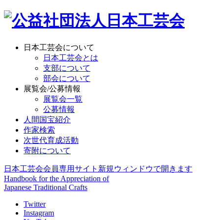
日本工芸会について
日本工芸会とは
支部について
部会について
展覧会/公募情報
展覧会一覧
公募情報
人間国宝紹介
作家検索
次世代育成活動
寄附について
日本工芸会会員専用サイト
新規ウィンドウで開きます
Handbook for the Appreciation of
Japanese Traditional Crafts
Twitter
Instagram