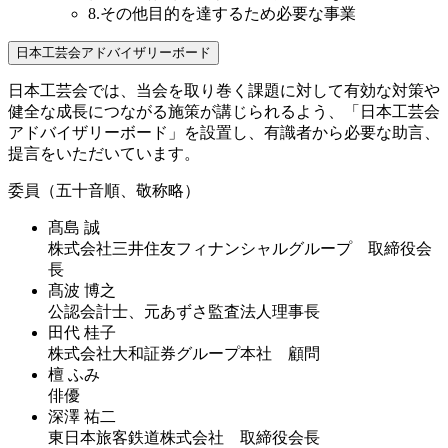
8.
その他目的を達するため必要な事業
日本工芸会アドバイザリーボード
日本工芸会では、当会を取り巻く課題に対して有効な対策や
健全な成長につながる施策が講じられるよう、「日本工芸会
アドバイザリーボード」を設置し、有識者から必要な助言、
提言をいただいています。
委員（五十音順、敬称略）
髙島 誠
株式会社三井住友フィナンシャルグループ 取締役会
長
髙波 博之
公認会計士、
元あずさ監査法人理事長
田代 桂子
株式会社大和証券グループ本社 顧問
檀 ふみ
俳優
深澤 祐二
東日本旅客鉄道株式会社 取締役会長