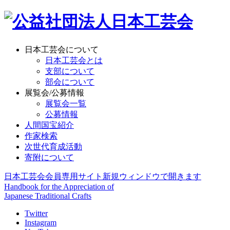
日本工芸会について
日本工芸会とは
支部について
部会について
展覧会/公募情報
展覧会一覧
公募情報
人間国宝紹介
作家検索
次世代育成活動
寄附について
日本工芸会会員専用サイト
新規ウィンドウで開きます
Handbook for the Appreciation of
Japanese Traditional Crafts
Twitter
Instagram