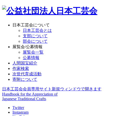
日本工芸会について
日本工芸会とは
支部について
部会について
展覧会/公募情報
展覧会一覧
公募情報
人間国宝紹介
作家検索
次世代育成活動
寄附について
日本工芸会会員専用サイト
新規ウィンドウで開きます
Handbook for the Appreciation of
Japanese Traditional Crafts
Twitter
Instagram