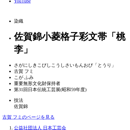
YouTube
染織
佐賀錦小菱格子彩文帯「桃
李」
さがにしきこびしこうしさいもんおび「とうり」
古賀 フミ
こが ふみ
重要無形文化財保持者
第31回日本伝統工芸展(昭和59年度)
技法
佐賀錦
古賀 フミのページを見る
公益社団法人 日本工芸会