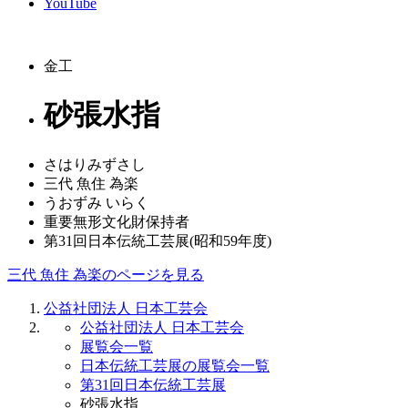
YouTube
金工
砂張水指
さはりみずさし
三代 魚住 為楽
うおずみ いらく
重要無形文化財保持者
第31回日本伝統工芸展(昭和59年度)
三代 魚住 為楽のページを見る
公益社団法人 日本工芸会
公益社団法人 日本工芸会
展覧会一覧
日本伝統工芸展の展覧会一覧
第31回日本伝統工芸展
砂張水指