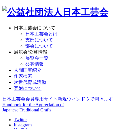
日本工芸会について
日本工芸会とは
支部について
部会について
展覧会/公募情報
展覧会一覧
公募情報
人間国宝紹介
作家検索
次世代育成活動
寄附について
日本工芸会会員専用サイト
新規ウィンドウで開きます
Handbook for the Appreciation of
Japanese Traditional Crafts
Twitter
Instagram