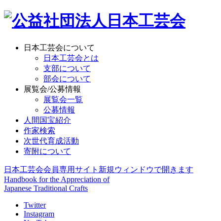
日本工芸会について
日本工芸会とは
支部について
部会について
展覧会/公募情報
展覧会一覧
公募情報
人間国宝紹介
作家検索
次世代育成活動
寄附について
日本工芸会会員専用サイト
新規ウィンドウで開きます
Handbook for the Appreciation of
Japanese Traditional Crafts
Twitter
Instagram