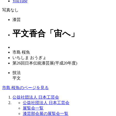
YouTube
写真なし
漆芸
平文香合「宙へ」
市島 桜魚
いちしま おうぎょ
第26回日本伝統漆芸展(平成20年度)
技法
平文
市島 桜魚のページを見る
公益社団法人 日本工芸会
公益社団法人 日本工芸会
展覧会一覧
漆芸部会展の展覧会一覧