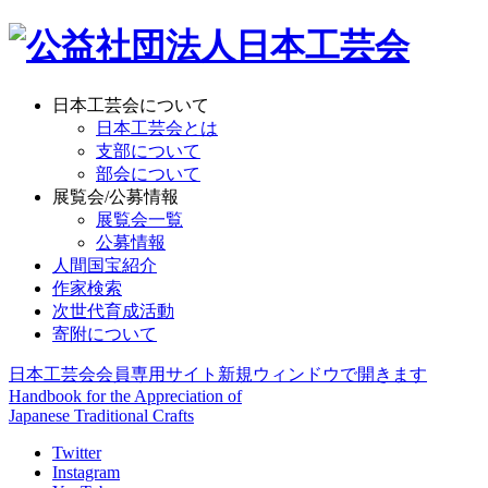
日本工芸会について
日本工芸会とは
支部について
部会について
展覧会/公募情報
展覧会一覧
公募情報
人間国宝紹介
作家検索
次世代育成活動
寄附について
日本工芸会会員専用サイト
新規ウィンドウで開きます
Handbook for the Appreciation of
Japanese Traditional Crafts
Twitter
Instagram