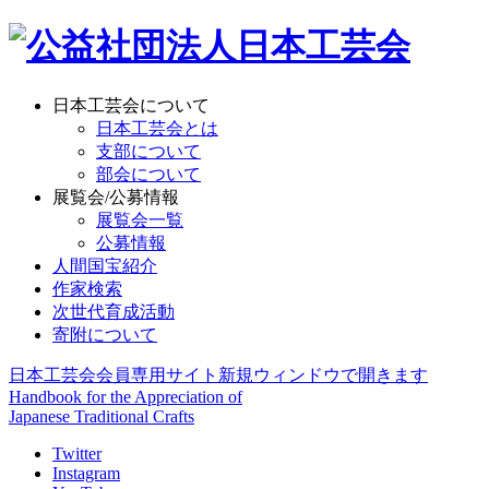
日本工芸会について
日本工芸会とは
支部について
部会について
展覧会/公募情報
展覧会一覧
公募情報
人間国宝紹介
作家検索
次世代育成活動
寄附について
日本工芸会会員専用サイト
新規ウィンドウで開きます
Handbook for the Appreciation of
Japanese Traditional Crafts
Twitter
Instagram