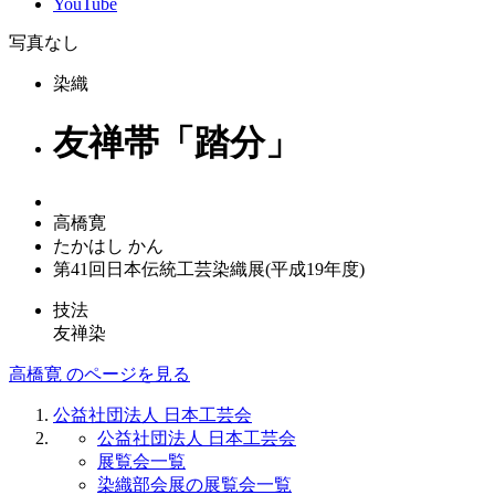
YouTube
写真なし
染織
友禅帯「踏分」
高橋寛
たかはし かん
第41回日本伝統工芸染織展(平成19年度)
技法
友禅染
高橋寛 のページを見る
公益社団法人 日本工芸会
公益社団法人 日本工芸会
展覧会一覧
染織部会展の展覧会一覧