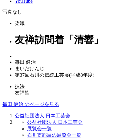
YouTube
写真なし
染織
友禅訪問着「清響」
毎田 健治
まいだけんじ
第37回石川の伝統工芸展(平成8年度)
技法
友禅染
毎田 健治 のページを見る
公益社団法人 日本工芸会
公益社団法人 日本工芸会
展覧会一覧
石川支部展の展覧会一覧