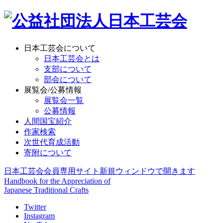
日本工芸会について
日本工芸会とは
支部について
部会について
展覧会/公募情報
展覧会一覧
公募情報
人間国宝紹介
作家検索
次世代育成活動
寄附について
日本工芸会会員専用サイト
新規ウィンドウで開きます
Handbook for the Appreciation of
Japanese Traditional Crafts
Twitter
Instagram