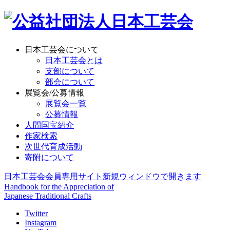
日本工芸会について
日本工芸会とは
支部について
部会について
展覧会/公募情報
展覧会一覧
公募情報
人間国宝紹介
作家検索
次世代育成活動
寄附について
日本工芸会会員専用サイト
新規ウィンドウで開きます
Handbook for the Appreciation of
Japanese Traditional Crafts
Twitter
Instagram