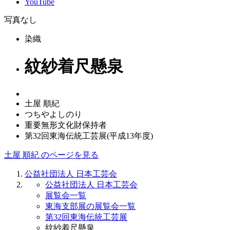
YouTube
写真なし
染織
紋紗着尺懸泉
土屋 順紀
つちやよしのり
重要無形文化財保持者
第32回東海伝統工芸展(平成13年度)
土屋 順紀 のページを見る
公益社団法人 日本工芸会
公益社団法人 日本工芸会
展覧会一覧
東海支部展の展覧会一覧
第32回東海伝統工芸展
紋紗着尺懸泉