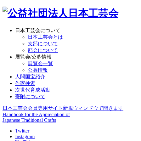
日本工芸会について
日本工芸会とは
支部について
部会について
展覧会/公募情報
展覧会一覧
公募情報
人間国宝紹介
作家検索
次世代育成活動
寄附について
日本工芸会会員専用サイト
新規ウィンドウで開きます
Handbook for the Appreciation of
Japanese Traditional Crafts
Twitter
Instagram