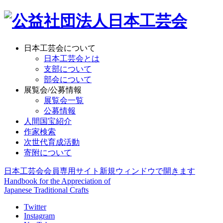
日本工芸会について
日本工芸会とは
支部について
部会について
展覧会/公募情報
展覧会一覧
公募情報
人間国宝紹介
作家検索
次世代育成活動
寄附について
日本工芸会会員専用サイト
新規ウィンドウで開きます
Handbook for the Appreciation of
Japanese Traditional Crafts
Twitter
Instagram