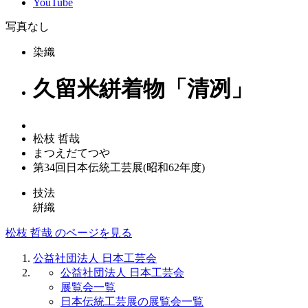
YouTube
写真なし
染織
久留米絣着物「清冽」
松枝 哲哉
まつえだてつや
第34回日本伝統工芸展(昭和62年度)
技法
絣織
松枝 哲哉 のページを見る
公益社団法人 日本工芸会
公益社団法人 日本工芸会
展覧会一覧
日本伝統工芸展の展覧会一覧