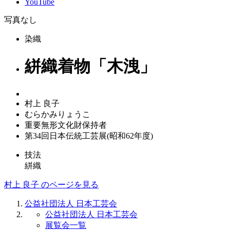
YouTube
写真なし
染織
絣織着物「木洩」
村上 良子
むらかみりょうこ
重要無形文化財保持者
第34回日本伝統工芸展(昭和62年度)
技法
絣織
村上 良子 のページを見る
公益社団法人 日本工芸会
公益社団法人 日本工芸会
展覧会一覧