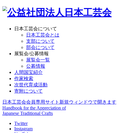
日本工芸会について
日本工芸会とは
支部について
部会について
展覧会/公募情報
展覧会一覧
公募情報
人間国宝紹介
作家検索
次世代育成活動
寄附について
日本工芸会会員専用サイト
新規ウィンドウで開きます
Handbook for the Appreciation of
Japanese Traditional Crafts
Twitter
Instagram