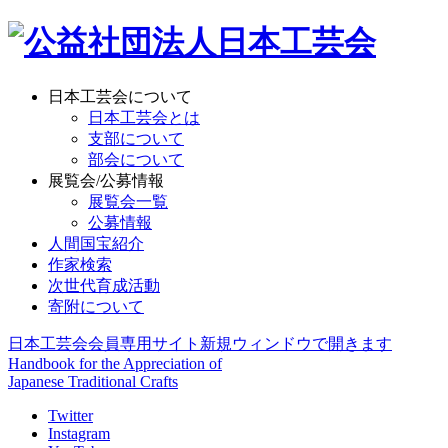
日本工芸会について
日本工芸会とは
支部について
部会について
展覧会/公募情報
展覧会一覧
公募情報
人間国宝紹介
作家検索
次世代育成活動
寄附について
日本工芸会会員専用サイト
新規ウィンドウで開きます
Handbook for the Appreciation of
Japanese Traditional Crafts
Twitter
Instagram