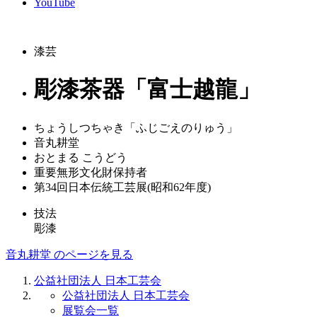
YouTube
漆芸
彫漆茶器「富士越龍」
ちょうしつちゃき「ふじごえのりゅう」
音丸耕堂
おとまる こうどう
重要無形文化財保持者
第34回日本伝統工芸展(昭和62年度)
技法
彫漆
音丸耕堂 のページを見る
公益社団法人 日本工芸会
公益社団法人 日本工芸会
展覧会一覧