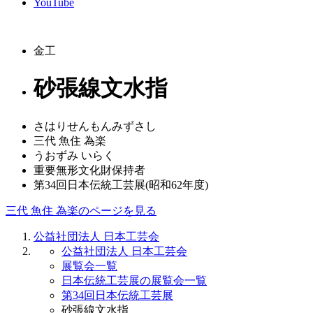
YouTube
金工
砂張線文水指
さはりせんもんみずさし
三代 魚住 為楽
うおずみ いらく
重要無形文化財保持者
第34回日本伝統工芸展(昭和62年度)
三代 魚住 為楽のページを見る
公益社団法人 日本工芸会
公益社団法人 日本工芸会
展覧会一覧
日本伝統工芸展の展覧会一覧
第34回日本伝統工芸展
砂張線文水指