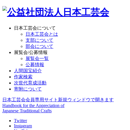
日本工芸会について
日本工芸会とは
支部について
部会について
展覧会/公募情報
展覧会一覧
公募情報
人間国宝紹介
作家検索
次世代育成活動
寄附について
日本工芸会会員専用サイト
新規ウィンドウで開きます
Handbook for the Appreciation of
Japanese Traditional Crafts
Twitter
Instagram