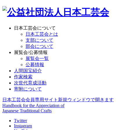
日本工芸会について
日本工芸会とは
支部について
部会について
展覧会/公募情報
展覧会一覧
公募情報
人間国宝紹介
作家検索
次世代育成活動
寄附について
日本工芸会会員専用サイト
新規ウィンドウで開きます
Handbook for the Appreciation of
Japanese Traditional Crafts
Twitter
Instagram