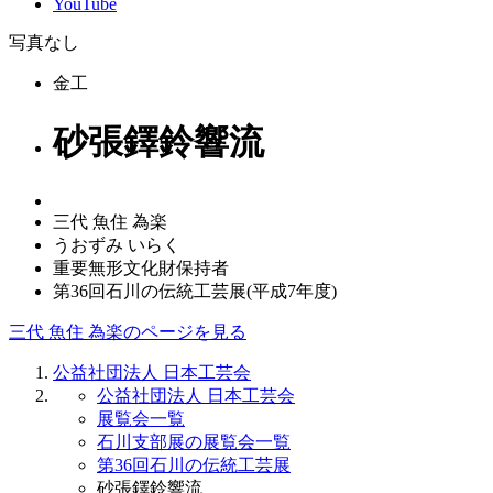
YouTube
写真なし
金工
砂張鐸鈴響流
三代 魚住 為楽
うおずみ いらく
重要無形文化財保持者
第36回石川の伝統工芸展(平成7年度)
三代 魚住 為楽のページを見る
公益社団法人 日本工芸会
公益社団法人 日本工芸会
展覧会一覧
石川支部展の展覧会一覧
第36回石川の伝統工芸展
砂張鐸鈴響流