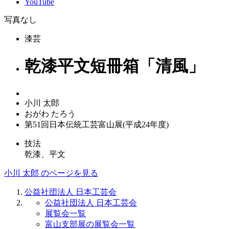
YouTube
写真なし
漆芸
乾漆平文短冊箱「清風」
小川 太郎
おがわ たろう
第51回日本伝統工芸富山展(平成24年度)
技法
乾漆、平文
小川 太郎 のページを見る
公益社団法人 日本工芸会
公益社団法人 日本工芸会
展覧会一覧
富山支部展の展覧会一覧