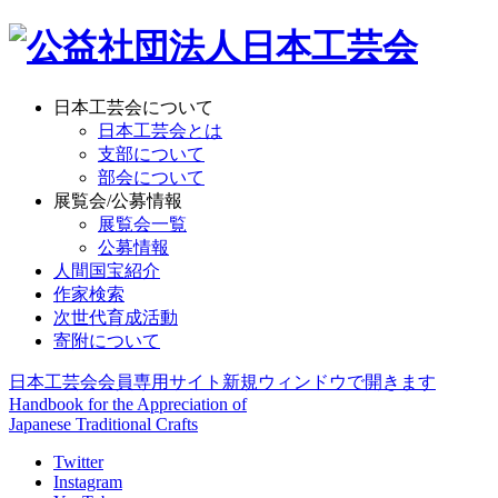
日本工芸会について
日本工芸会とは
支部について
部会について
展覧会/公募情報
展覧会一覧
公募情報
人間国宝紹介
作家検索
次世代育成活動
寄附について
日本工芸会会員専用サイト
新規ウィンドウで開きます
Handbook for the Appreciation of
Japanese Traditional Crafts
Twitter
Instagram