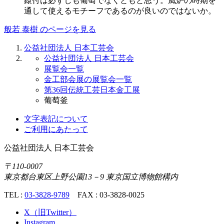
鐶付は必ずしも葡萄でなくともと思う。風炉の時期を
通して使えるモチーフであるのが良いのではないか。
般若 泰樹 のページを見る
公益社団法人 日本工芸会
公益社団法人 日本工芸会
展覧会一覧
金工部会展の展覧会一覧
第36回伝統工芸日本金工展
葡萄釜
文字表記について
ご利用にあたって
公益社団法人
日本工芸会
〒110-0007
東京都台東区上野公園13－9 東京国立博物館構内
TEL :
03-3828-9789
FAX : 03-3828-0025
X（旧Twitter）
Instagram