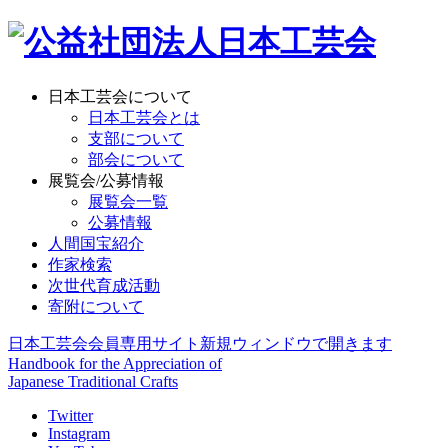
日本工芸会について
日本工芸会とは
支部について
部会について
展覧会/公募情報
展覧会一覧
公募情報
人間国宝紹介
作家検索
次世代育成活動
寄附について
日本工芸会会員専用サイト
新規ウィンドウで開きます
Handbook for the Appreciation of
Japanese Traditional Crafts
Twitter
Instagram