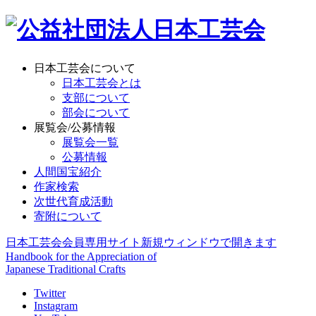
日本工芸会について
日本工芸会とは
支部について
部会について
展覧会/公募情報
展覧会一覧
公募情報
人間国宝紹介
作家検索
次世代育成活動
寄附について
日本工芸会会員専用サイト
新規ウィンドウで開きます
Handbook for the Appreciation of
Japanese Traditional Crafts
Twitter
Instagram