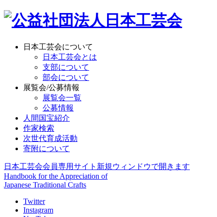
日本工芸会について
日本工芸会とは
支部について
部会について
展覧会/公募情報
展覧会一覧
公募情報
人間国宝紹介
作家検索
次世代育成活動
寄附について
日本工芸会会員専用サイト
新規ウィンドウで開きます
Handbook for the Appreciation of
Japanese Traditional Crafts
Twitter
Instagram