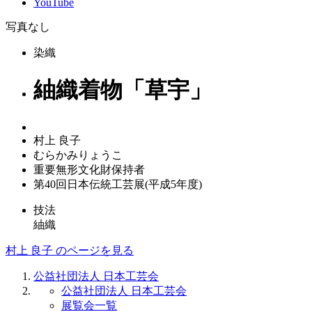
YouTube
写真なし
染織
紬織着物「草宇」
村上 良子
むらかみりょうこ
重要無形文化財保持者
第40回日本伝統工芸展(平成5年度)
技法
紬織
村上 良子 のページを見る
公益社団法人 日本工芸会
公益社団法人 日本工芸会
展覧会一覧