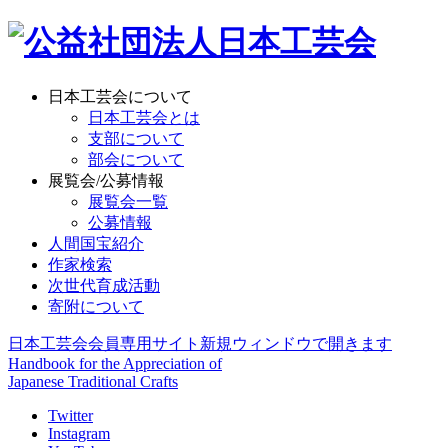
日本工芸会について
日本工芸会とは
支部について
部会について
展覧会/公募情報
展覧会一覧
公募情報
人間国宝紹介
作家検索
次世代育成活動
寄附について
日本工芸会会員専用サイト
新規ウィンドウで開きます
Handbook for the Appreciation of
Japanese Traditional Crafts
Twitter
Instagram