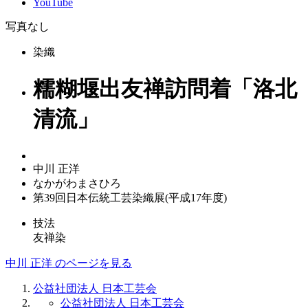
YouTube
写真なし
染織
糯糊堰出友禅訪問着「洛北
清流」
中川 正洋
なかがわまさひろ
第39回日本伝統工芸染織展(平成17年度)
技法
友禅染
中川 正洋 のページを見る
公益社団法人 日本工芸会
公益社団法人 日本工芸会