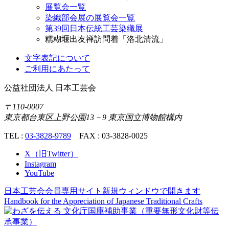
展覧会一覧
染織部会展の展覧会一覧
第39回日本伝統工芸染織展
糯糊堰出友禅訪問着「洛北清流」
文字表記について
ご利用にあたって
公益社団法人
日本工芸会
〒110-0007
東京都台東区上野公園13－9 東京国立博物館構内
TEL :
03-3828-9789
FAX : 03-3828-0025
X（旧Twitter）
Instagram
YouTube
日本工芸会会員専用サイト
新規ウィンドウで開きます
Handbook for the Appreciation of
Japanese Traditional Crafts