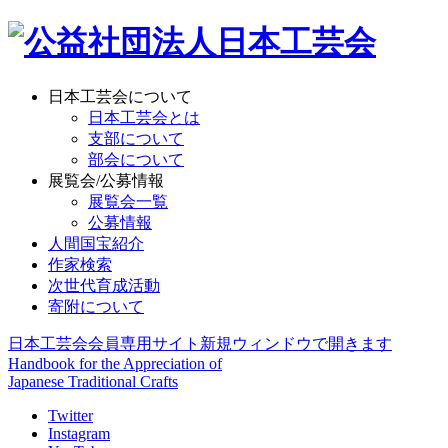
日本工芸会について
日本工芸会とは
支部について
部会について
展覧会/公募情報
展覧会一覧
公募情報
人間国宝紹介
作家検索
次世代育成活動
寄附について
日本工芸会会員専用サイト
新規ウィンドウで開きます
Handbook for the Appreciation of
Japanese Traditional Crafts
Twitter
Instagram