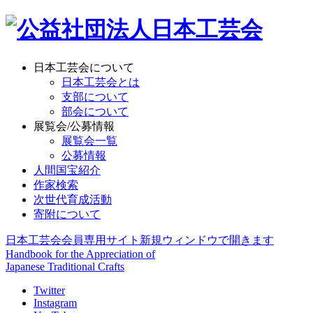
日本工芸会について
日本工芸会とは
支部について
部会について
展覧会/公募情報
展覧会一覧
公募情報
人間国宝紹介
作家検索
次世代育成活動
寄附について
日本工芸会会員専用サイト
新規ウィンドウで開きます
Handbook for the Appreciation of
Japanese Traditional Crafts
Twitter
Instagram