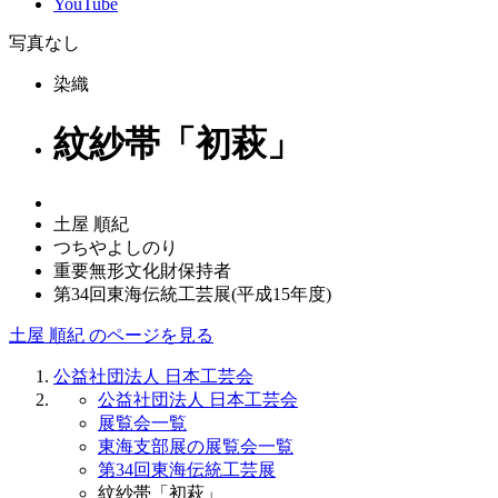
YouTube
写真なし
染織
紋紗帯「初萩」
土屋 順紀
つちやよしのり
重要無形文化財保持者
第34回東海伝統工芸展(平成15年度)
土屋 順紀 のページを見る
公益社団法人 日本工芸会
公益社団法人 日本工芸会
展覧会一覧
東海支部展の展覧会一覧
第34回東海伝統工芸展
紋紗帯「初萩」