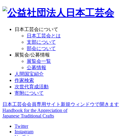
日本工芸会について
日本工芸会とは
支部について
部会について
展覧会/公募情報
展覧会一覧
公募情報
人間国宝紹介
作家検索
次世代育成活動
寄附について
日本工芸会会員専用サイト
新規ウィンドウで開きます
Handbook for the Appreciation of
Japanese Traditional Crafts
Twitter
Instagram