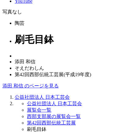
YouTube
写真なし
陶芸
刷毛目鉢
添田 和信
そえだわしん
第42回西部伝統工芸展(平成19年度)
添田 和信 のページを見る
公益社団法人 日本工芸会
公益社団法人 日本工芸会
展覧会一覧
西部支部展の展覧会一覧
第42回西部伝統工芸展
刷毛目鉢