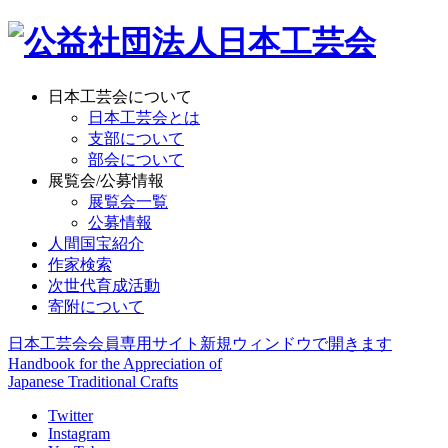
日本工芸会について
日本工芸会とは
支部について
部会について
展覧会/公募情報
展覧会一覧
公募情報
人間国宝紹介
作家検索
次世代育成活動
寄附について
日本工芸会会員専用サイト
新規ウィンドウで開きます
Handbook for the Appreciation of
Japanese Traditional Crafts
Twitter
Instagram