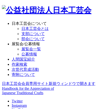
日本工芸会について
日本工芸会とは
支部について
部会について
展覧会/公募情報
展覧会一覧
公募情報
人間国宝紹介
作家検索
次世代育成活動
寄附について
日本工芸会会員専用サイト
新規ウィンドウで開きます
Handbook for the Appreciation of
Japanese Traditional Crafts
Twitter
Instagram