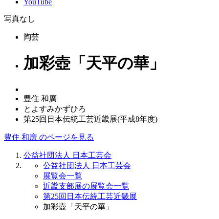
YouTube
写真なし
陶芸
加彩壺「天平の華」
豊住 和廣
とよすみかずひろ
第25回日本伝統工芸近畿展(平成8年度)
豊住 和廣 のページを見る
公益社団法人 日本工芸会
公益社団法人 日本工芸会
展覧会一覧
近畿支部展の展覧会一覧
第25回日本伝統工芸近畿展
加彩壺「天平の華」