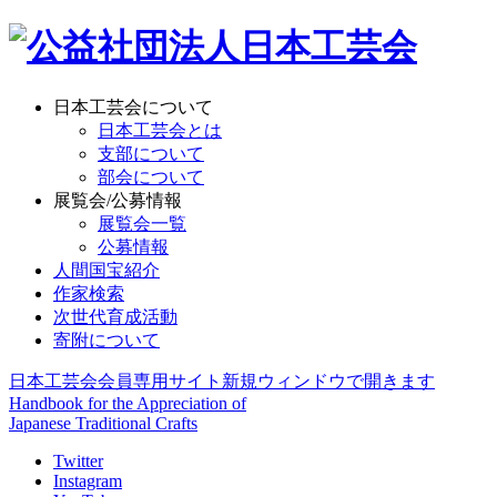
日本工芸会について
日本工芸会とは
支部について
部会について
展覧会/公募情報
展覧会一覧
公募情報
人間国宝紹介
作家検索
次世代育成活動
寄附について
日本工芸会会員専用サイト
新規ウィンドウで開きます
Handbook for the Appreciation of
Japanese Traditional Crafts
Twitter
Instagram