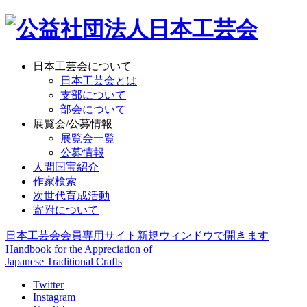
日本工芸会について
日本工芸会とは
支部について
部会について
展覧会/公募情報
展覧会一覧
公募情報
人間国宝紹介
作家検索
次世代育成活動
寄附について
日本工芸会会員専用サイト
新規ウィンドウで開きます
Handbook for the Appreciation of
Japanese Traditional Crafts
Twitter
Instagram