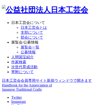
日本工芸会について
日本工芸会とは
支部について
部会について
展覧会/公募情報
展覧会一覧
公募情報
人間国宝紹介
作家検索
次世代育成活動
寄附について
日本工芸会会員専用サイト
新規ウィンドウで開きます
Handbook for the Appreciation of
Japanese Traditional Crafts
Twitter
Instagram