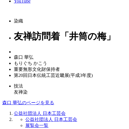
YouTube
染織
友禅訪問着「井筒の梅」
森口 華弘
もりぐち かこう
重要無形文化財保持者
第20回日本伝統工芸近畿展(平成3年度)
技法
友禅染
森口 華弘のページを見る
公益社団法人 日本工芸会
公益社団法人 日本工芸会
展覧会一覧