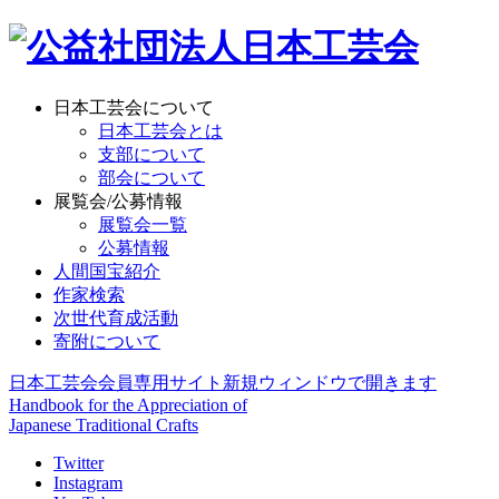
日本工芸会について
日本工芸会とは
支部について
部会について
展覧会/公募情報
展覧会一覧
公募情報
人間国宝紹介
作家検索
次世代育成活動
寄附について
日本工芸会会員専用サイト
新規ウィンドウで開きます
Handbook for the Appreciation of
Japanese Traditional Crafts
Twitter
Instagram