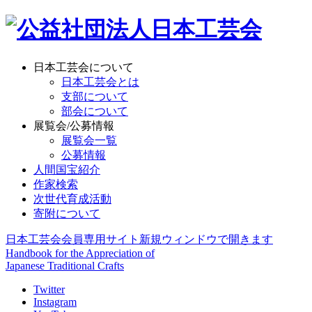
日本工芸会について
日本工芸会とは
支部について
部会について
展覧会/公募情報
展覧会一覧
公募情報
人間国宝紹介
作家検索
次世代育成活動
寄附について
日本工芸会会員専用サイト
新規ウィンドウで開きます
Handbook for the Appreciation of
Japanese Traditional Crafts
Twitter
Instagram