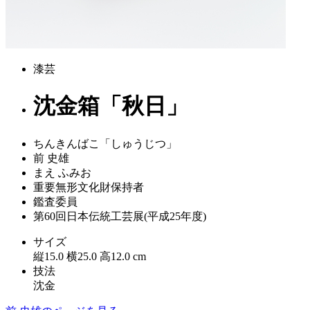
漆芸
沈金箱「秋日」
ちんきんばこ「しゅうじつ」
前 史雄
まえ ふみお
重要無形文化財保持者
鑑査委員
第60回日本伝統工芸展(平成25年度)
サイズ
縦15.0 横25.0 高12.0 cm
技法
沈金