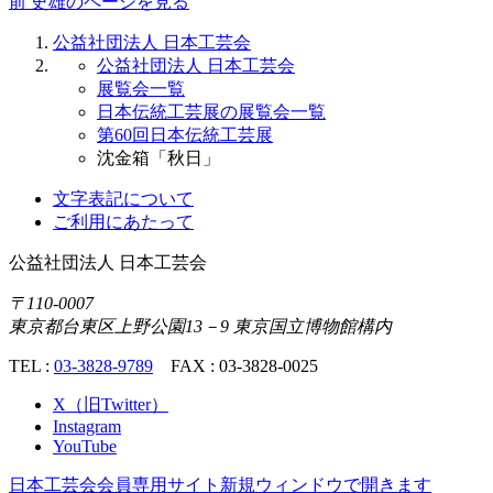
前 史雄のページを見る
公益社団法人 日本工芸会
公益社団法人 日本工芸会
展覧会一覧
日本伝統工芸展の展覧会一覧
第60回日本伝統工芸展
沈金箱「秋日」
文字表記について
ご利用にあたって
公益社団法人
日本工芸会
〒110-0007
東京都台東区上野公園13－9 東京国立博物館構内
TEL :
03-3828-9789
FAX : 03-3828-0025
X（旧Twitter）
Instagram
YouTube
日本工芸会会員専用サイト
新規ウィンドウで開きます