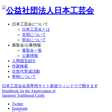
日本工芸会について
日本工芸会とは
支部について
部会について
展覧会/公募情報
展覧会一覧
公募情報
人間国宝紹介
作家検索
次世代育成活動
寄附について
日本工芸会会員専用サイト
新規ウィンドウで開きます
Handbook for the Appreciation of
Japanese Traditional Crafts
Twitter
Instagram