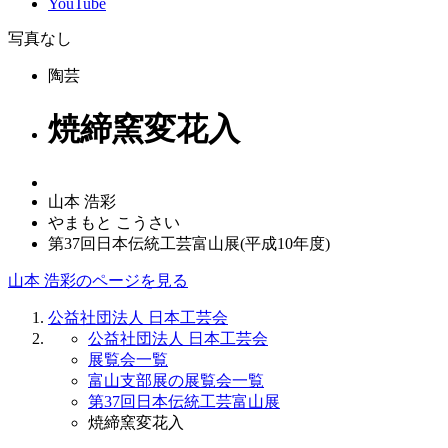
YouTube
写真なし
陶芸
焼締窯変花入
山本 浩彩
やまもと こうさい
第37回日本伝統工芸富山展(平成10年度)
山本 浩彩のページを見る
公益社団法人 日本工芸会
公益社団法人 日本工芸会
展覧会一覧
富山支部展の展覧会一覧
第37回日本伝統工芸富山展
焼締窯変花入