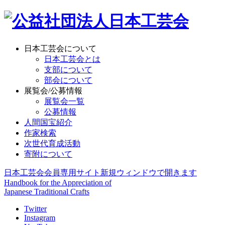
日本工芸会について
日本工芸会とは
支部について
部会について
展覧会/公募情報
展覧会一覧
公募情報
人間国宝紹介
作家検索
次世代育成活動
寄附について
日本工芸会会員専用サイト
新規ウィンドウで開きます
Handbook for the Appreciation of
Japanese Traditional Crafts
Twitter
Instagram