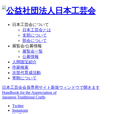
日本工芸会について
日本工芸会とは
支部について
部会について
展覧会/公募情報
展覧会一覧
公募情報
人間国宝紹介
作家検索
次世代育成活動
寄附について
日本工芸会会員専用サイト
新規ウィンドウで開きます
Handbook for the Appreciation of
Japanese Traditional Crafts
Twitter
Instagram