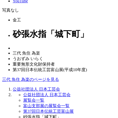
YouTube
写真なし
金工
砂張水指「城下町」
三代 魚住 為楽
うおずみ いらく
重要無形文化財保持者
第37回日本伝統工芸富山展(平成10年度)
三代 魚住 為楽のページを見る
公益社団法人 日本工芸会
公益社団法人 日本工芸会
展覧会一覧
富山支部展の展覧会一覧
第37回日本伝統工芸富山展
砂張水指「城下町」