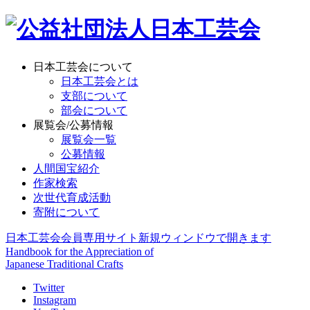
日本工芸会について
日本工芸会とは
支部について
部会について
展覧会/公募情報
展覧会一覧
公募情報
人間国宝紹介
作家検索
次世代育成活動
寄附について
日本工芸会会員専用サイト
新規ウィンドウで開きます
Handbook for the Appreciation of
Japanese Traditional Crafts
Twitter
Instagram