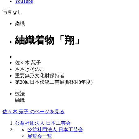
YouTube
写真なし
染織
紬織着物「翔」
佐々木 苑子
ささきそのこ
重要無形文化財保持者
第20回日本伝統工芸展(昭和48年度)
技法
紬織
佐々木 苑子 のページを見る
公益社団法人 日本工芸会
公益社団法人 日本工芸会
展覧会一覧