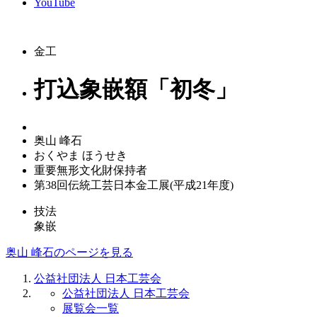
YouTube
金工
打込象嵌額「初冬」
奥山 峰石
おくやま ほうせき
重要無形文化財保持者
第38回伝統工芸日本金工展(平成21年度)
技法
象嵌
奥山 峰石のページを見る
公益社団法人 日本工芸会
公益社団法人 日本工芸会
展覧会一覧