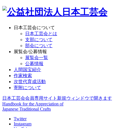
日本工芸会について
日本工芸会とは
支部について
部会について
展覧会/公募情報
展覧会一覧
公募情報
人間国宝紹介
作家検索
次世代育成活動
寄附について
日本工芸会会員専用サイト
新規ウィンドウで開きます
Handbook for the Appreciation of
Japanese Traditional Crafts
Twitter
Instagram