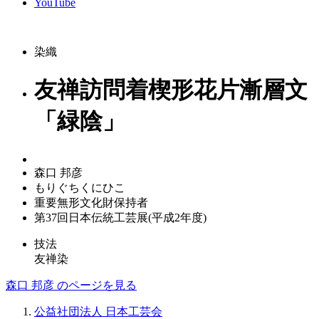
YouTube
染織
友禅訪問着楔形花片漸層文
「緑陰」
森口 邦彦
もりぐちくにひこ
重要無形文化財保持者
第37回日本伝統工芸展(平成2年度)
技法
友禅染
森口 邦彦 のページを見る
公益社団法人 日本工芸会