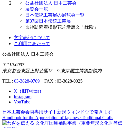
公益社団法人 日本工芸会
展覧会一覧
日本伝統工芸展の展覧会一覧
第37回日本伝統工芸展
友禅訪問着楔形花片漸層文「緑陰」
文字表記について
ご利用にあたって
公益社団法人
日本工芸会
〒110-0007
東京都台東区上野公園13－9 東京国立博物館構内
TEL :
03-3828-9789
FAX : 03-3828-0025
X（旧Twitter）
Instagram
YouTube
日本工芸会会員専用サイト
新規ウィンドウで開きます
Handbook for the Appreciation of
Japanese Traditional Crafts