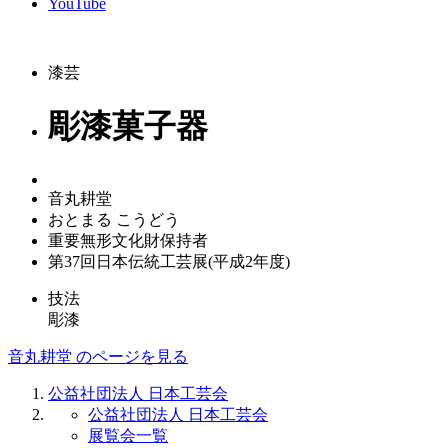
YouTube
漆芸
彫漆菓子器
音丸耕堂
おとまる こうどう
重要無形文化財保持者
第37回日本伝統工芸展(平成2年度)
技法
彫漆
音丸耕堂 のページを見る
公益社団法人 日本工芸会
公益社団法人 日本工芸会
展覧会一覧