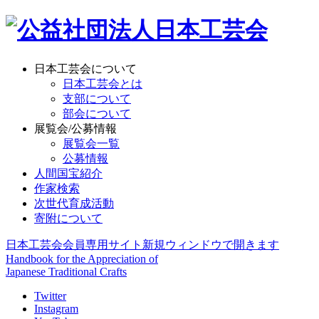
日本工芸会について
日本工芸会とは
支部について
部会について
展覧会/公募情報
展覧会一覧
公募情報
人間国宝紹介
作家検索
次世代育成活動
寄附について
日本工芸会会員専用サイト
新規ウィンドウで開きます
Handbook for the Appreciation of
Japanese Traditional Crafts
Twitter
Instagram