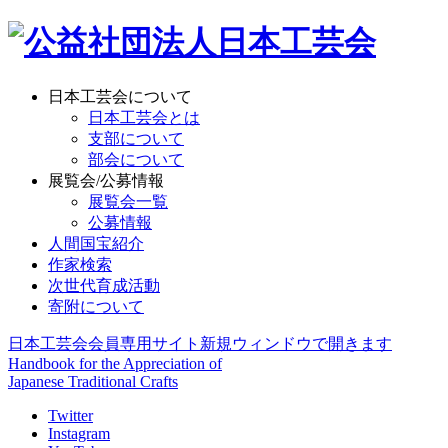
日本工芸会について
日本工芸会とは
支部について
部会について
展覧会/公募情報
展覧会一覧
公募情報
人間国宝紹介
作家検索
次世代育成活動
寄附について
日本工芸会会員専用サイト
新規ウィンドウで開きます
Handbook for the Appreciation of
Japanese Traditional Crafts
Twitter
Instagram