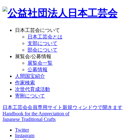
日本工芸会について
日本工芸会とは
支部について
部会について
展覧会/公募情報
展覧会一覧
公募情報
人間国宝紹介
作家検索
次世代育成活動
寄附について
日本工芸会会員専用サイト
新規ウィンドウで開きます
Handbook for the Appreciation of
Japanese Traditional Crafts
Twitter
Instagram