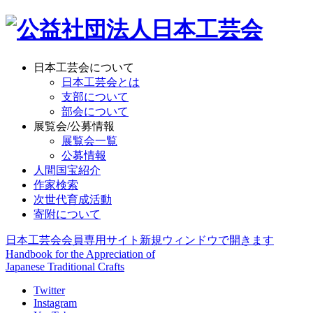
日本工芸会について
日本工芸会とは
支部について
部会について
展覧会/公募情報
展覧会一覧
公募情報
人間国宝紹介
作家検索
次世代育成活動
寄附について
日本工芸会会員専用サイト
新規ウィンドウで開きます
Handbook for the Appreciation of
Japanese Traditional Crafts
Twitter
Instagram